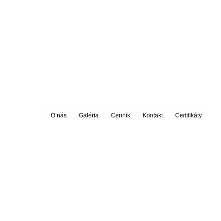
SLEDUJTE NÁS
HOTLI
Sledujte nás na Facebooku
+421 9
Nájdete nás na Google+
+421 9
Domov
O nás
Galéria
Cenník
Kontakt
Certifikáty