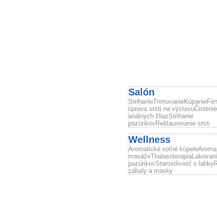
Salón
StrihanieTrimovanieKúpanieFé
úprava srsti na výstavuČistenie
análnych žliazStrihanie
pazúrikovReštaurovanie srsti
Wellness
Aromatické soľné kúpeleAroma
masážeThalasoterapiaLakovan
pazúrikovStarostlivosť o labk
zábaly a masky