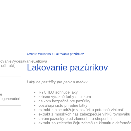
Domov
Úvod
> Wellness > Lakovanie pazúrikov
novanieVyčesávanieCelková
Lakovanie pazúrikov
 uší, očí,
Laky na pazúriky pre psov a mačky.
RÝCHLO schnúce laky
ie
krásne výrazné farby s leskom
yRegeneračné
celkom bezpečné pre pazúriky
obsahujú čisto prírodné látky
extrakt z aloe udržuje v pazúriku potrebnú vlhkosť
extrakt z morských rias zabezpečuje vlhkú rovnováhu
chráni pazúriky pred zlomením a štiepením
extrakt zo zeleného čaju zabraňuje žltnutiu a deformác