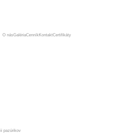
O nás
Galéria
Cenník
Kontakt
Certifikáty
ii pazúrikov